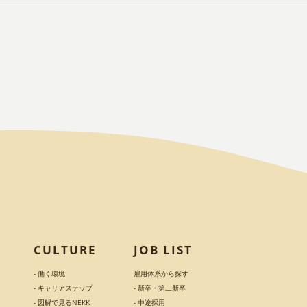
CULTURE
JOB LIST
- 働く環境
雇用体系から探す
- キャリアステップ
- 新卒・第二新卒
- 図解で見るNEKK
- 中途採用